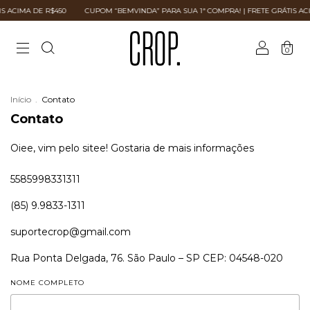
S ACIMA DE R$450
CUPOM “BEMVINDA” PARA SUA 1ª COMPRA! | FRETE GRÁTIS ACI
0
Início
.
Contato
Contato
Oiee, vim pelo sitee! Gostaria de mais informações
5585998331311
(85) 9.9833-1311
suportecrop@gmail.com
Rua Ponta Delgada, 76. São Paulo – SP CEP: 04548-020
NOME COMPLETO