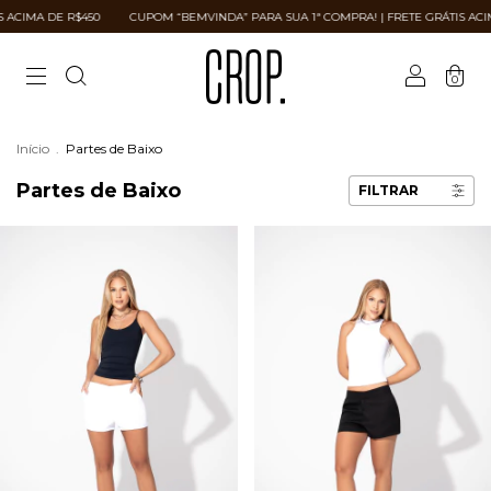
CIMA DE R$450
CUPOM “BEMVINDA” PARA SUA 1ª COMPRA! | FRETE GRÁTIS ACIMA
0
Início
.
Partes de Baixo
Partes de Baixo
FILTRAR