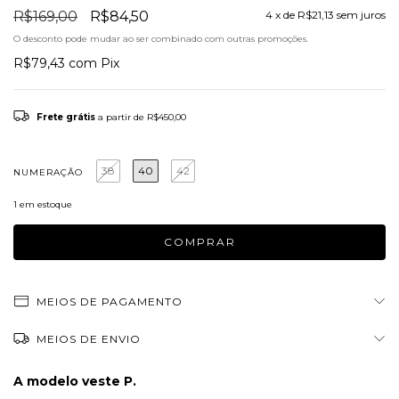
R$169,00
R$84,50
4
x de
R$21,13
sem juros
O desconto pode mudar ao ser combinado com outras promoções.
R$79,43
com
Pix
Frete grátis
a partir de
R$450,00
38
40
42
NUMERAÇÃO
1
em estoque
MEIOS DE PAGAMENTO
MEIOS DE ENVIO
A modelo veste P.