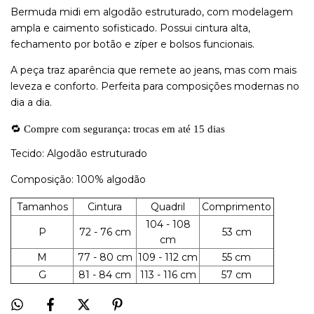
Bermuda midi em algodão estruturado, com modelagem
ampla e caimento sofisticado. Possui cintura alta,
fechamento por botão e zíper e bolsos funcionais.
A peça traz aparência que remete ao jeans, mas com mais
leveza e conforto. Perfeita para composições modernas no
dia a dia.
🔁 Compre com segurança: trocas em até 15 dias
Tecido: Algodão estruturado
Composição: 100% algodão
Tamanhos
Cintura
Quadril
Comprimento
104 - 108
P
72 - 76 cm
53 cm
cm
M
77 - 80 cm
109 - 112 cm
55 cm
G
81 - 84 cm
113 - 116 cm
57 cm